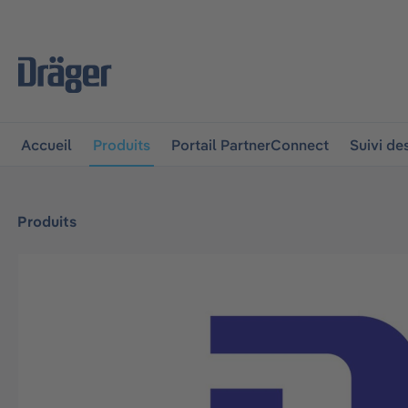
 à la navigation principale
Skip to B2B platform navigat
Accueil
Produits
Portail PartnerConnect
Suivi d
Produits
Ignorer la galerie d'images