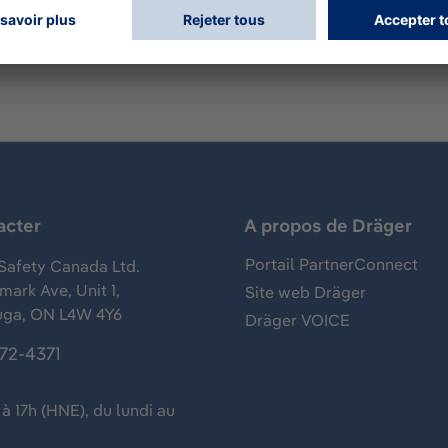
acter
A propos de Dräger
Portail PartnerConnect
Safety Canada Ltd.
ark Ave, Unit 1,
Site web Dräger
uga, ON L4W 4Y6
Dräger VOICE
372-4371
à 17h (HNE), du lundi au