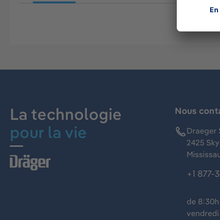
La technologie
Nous cont
pour la vie
Draeger 
2425 Skym
Mississa
+1 877-
de 8:30h 
vendredi