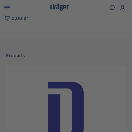
Skip to B2B platform navigation
0,00 $*
Produits
Ignorer la galerie d'images