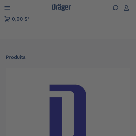
Skip to B2B platform navigation
0,00 $*
Produits
Ignorer la galerie d'images