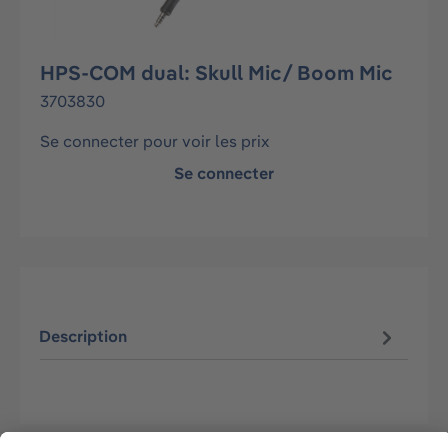
HPS-COM dual: Skull Mic/ Boom Mic
3703830
Se connecter pour voir les prix
Se connecter
Description