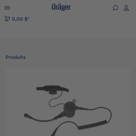
Skip to B2B platform navigation
0,00 $*
Produits
Ignorer la galerie d'images