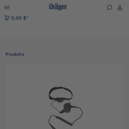
Skip to B2B platform navigation
0,00 $*
Produits
Ignorer la galerie d'images