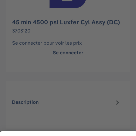
45 min 4500 psi Luxfer Cyl Assy (DC)
3703120
Se connecter pour voir les prix
Se connecter
Description