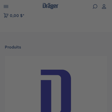
Skip to B2B platform navigation
0,00 $*
Produits
Ignorer la galerie d'images