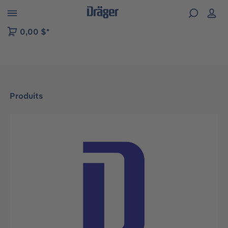
Skip to B2B platform navigation
0,00 $*
Produits
Ignorer la galerie d'images