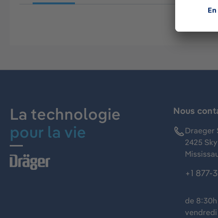
La technologie
Nous cont
pour la vie
Draeger 
2425 Skym
Mississa
+1 877-
de 8:30h 
vendredi