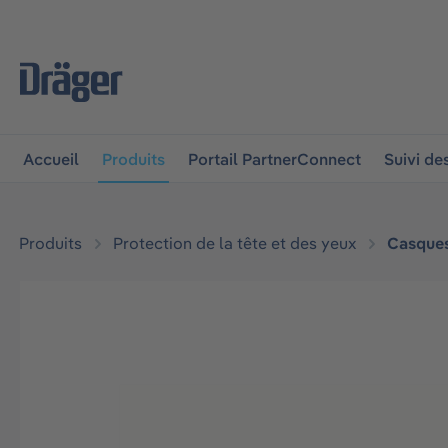
 à la navigation principale
Skip to B2B platform navigat
Accueil
Produits
Portail PartnerConnect
Suivi d
Produits
Protection de la tête et des yeux
Casque
Ignorer la galerie d'images