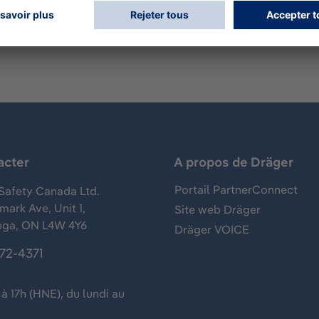
acter
A propos de Dräger
Portail PartnerConnect
Safety Canada Ltd.
ark Ave, Unit 1,
Site web Dräger
uga, ON L4W 4Y6
Dräger VOICE
372-4371
à 17h (HNE), du lundi au