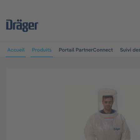
 à la navigation principale
Skip to B2B platform navigat
Accueil
Produits
Portail PartnerConnect
Suivi d
Ignorer la galerie d'images