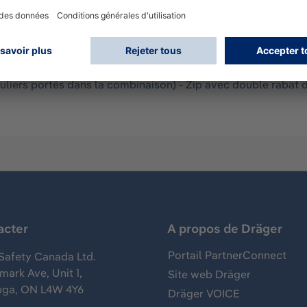
ir. En combinaison avec le gilet de ventilation Dräger CVA
te combinaison d'une pièce est à usage limité et protège de
organiques concentrés. La combinaison est particulièrement
: CLF (blanc) avec coutures soudées étanches aux liquides - ta
goule - Gants en film fixes soudés avec manchette pour couv
uliers portés dans la combinaison) - Zip avec double rabat 
acter
A propos de Dräger
Portail PartnerConnect
Safety Canada Ltd.
ark Ave, Unit 1,
Site web Dräger
uga, ON L4W 4Y6
Dräger VOICE