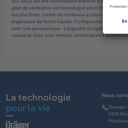
ISO 16602 est une combinaison étanche à adduction d’a
gilet de ventilation est homologué selon EN 14594. Cet
les plus fines, contre de nombreux acides et bases in
organiques de forme liquide. Configuration : - Matériau 
avec vue panoramique - Languette d'urgence sous la ca
course en tissu avec semelle antidérapante (bottes/so
La technologie
Nous cont
pour la vie
Draeger 
2425 Skym
Mississa