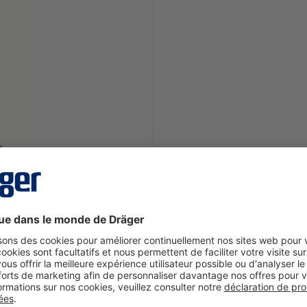
ée selon EN 14605 (comme type 3 & 4), EN 13982-1 (type 5), 