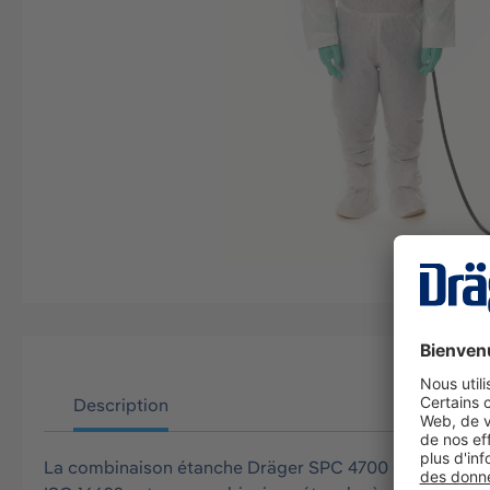
Description
La combinaison étanche Dräger SPC 4700 (CLF) homologu