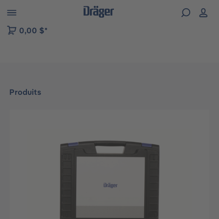
Skip to B2B platform navigation
0,00 $*
Produits
Ignorer la galerie d'images