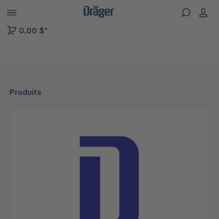
Skip to B2B platform navigation
0,00 $*
Produits
Ignorer la galerie d'images