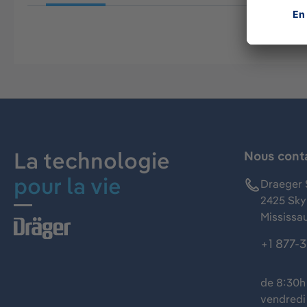
La technologie
Nous cont
pour la vie
Draeger 
2425 Skym
Mississa
+1 877-
de 8:30h 
vendredi