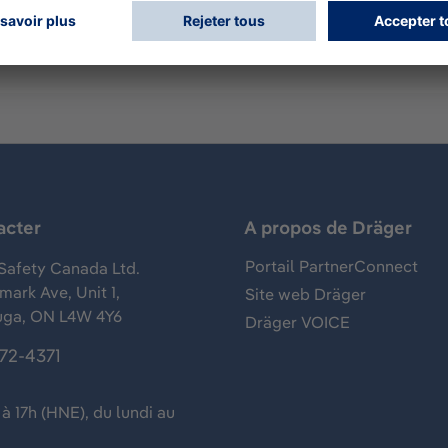
acter
A propos de Dräger
Portail PartnerConnect
Safety Canada Ltd.
ark Ave, Unit 1,
Site web Dräger
uga, ON L4W 4Y6
Dräger VOICE
372-4371
à 17h (HNE), du lundi au