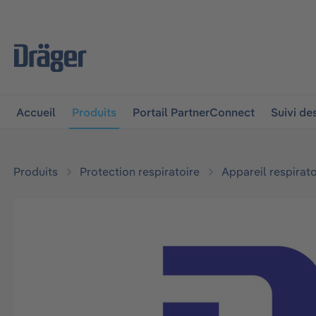
 à la navigation principale
Skip to B2B platform navigat
Accueil
Produits
Portail PartnerConnect
Suivi d
Produits
Protection respiratoire
Appareil respirato
Ignorer la galerie d'images