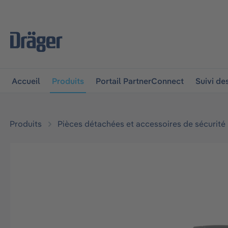
 à la navigation principale
Skip to B2B platform navigat
Accueil
Produits
Portail PartnerConnect
Suivi d
Produits
Pièces détachées et accessoires de sécurité
Ignorer la galerie d'images