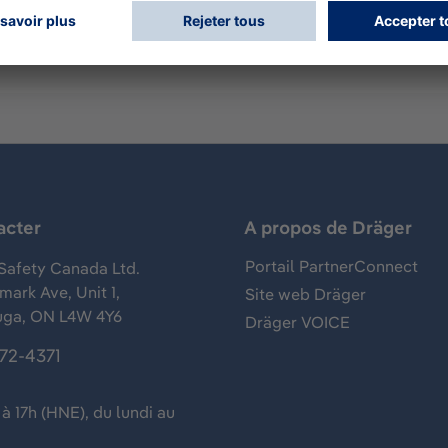
acter
A propos de Dräger
Portail PartnerConnect
Safety Canada Ltd.
ark Ave, Unit 1,
Site web Dräger
uga, ON L4W 4Y6
Dräger VOICE
372-4371
à 17h (HNE), du lundi au