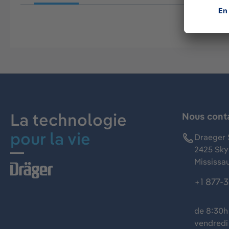
La technologie
Nous cont
pour la vie
Draeger 
2425 Skym
Mississa
+1 877-
de 8:30h 
vendredi