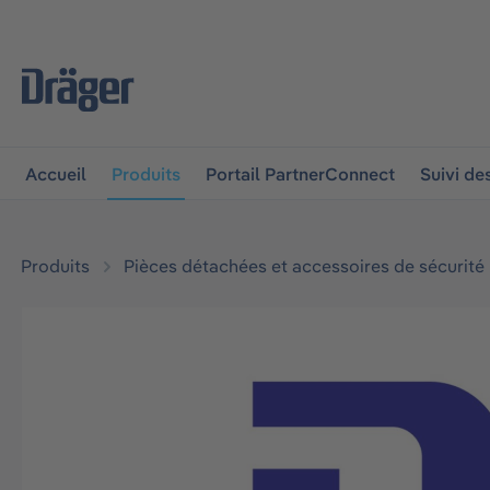
 à la navigation principale
Skip to B2B platform navigat
Accueil
Produits
Portail PartnerConnect
Suivi d
Produits
Pièces détachées et accessoires de sécurité
Ignorer la galerie d'images