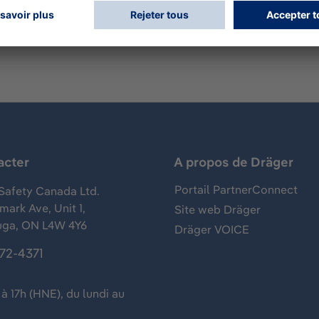
acter
A propos de Dräger
Portail PartnerConnect
Safety Canada Ltd.
ark Ave, Unit 1,
Site web Dräger
uga, ON L4W 4Y6
Dräger VOICE
372-4371
à 17h (HNE), du lundi au