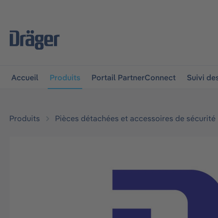
 à la navigation principale
Skip to B2B platform navigat
Accueil
Produits
Portail PartnerConnect
Suivi d
Produits
Pièces détachées et accessoires de sécurité
Ignorer la galerie d'images