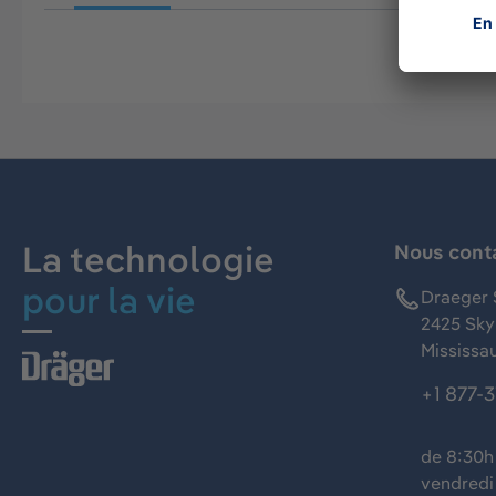
La technologie
Nous cont
pour la vie
Draeger 
2425 Skym
Mississa
+1 877-
de 8:30h 
vendredi