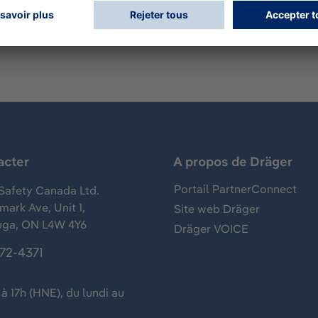
acter
A propos de Dräger
Portail PartnerConnect
Safety Canada Ltd.
ark Ave, Unit 1,
Site web Dräger
uga, ON L4W 4Y6
Dräger VOICE
372-4371
à 17h (HNE), du lundi au