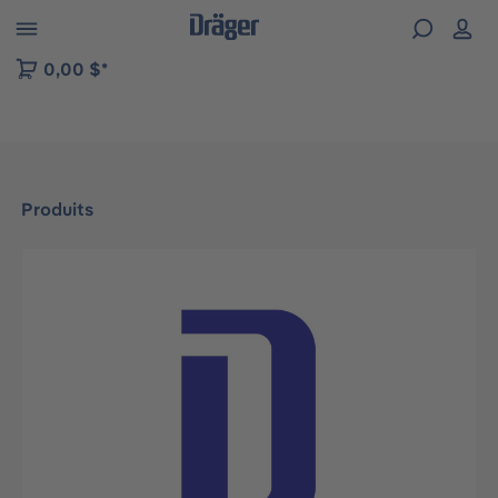
Skip to B2B platform navigation
0,00 $*
Produits
Ignorer la galerie d'images