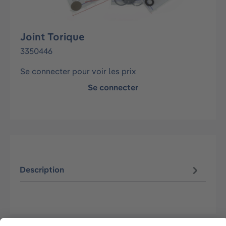
Joint Torique
3350446
Se connecter pour voir les prix
Se connecter
Description