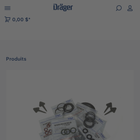
Skip to B2B platform navigation
0,00 $*
Produits
Ignorer la galerie d'images