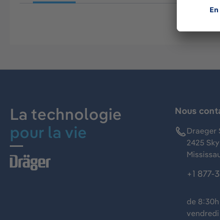
La technologie
Nous cont
pour la vie
Draeger 
2425 Skym
Mississa
+1 877-
de 8:30h 
vendredi