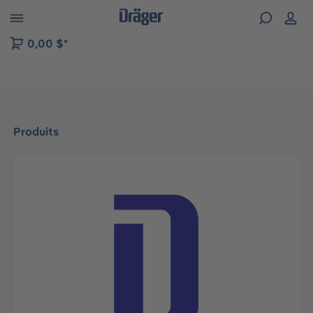
Skip to B2B platform navigation
0,00 $*
Produits
Ignorer la galerie d'images