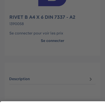
RIVET B A4 X 6 DIN 7337 - A2
1390058
Se connecter pour voir les prix
Se connecter
Description