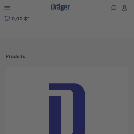
Skip to B2B platform navigation
0,00 $*
Produits
Ignorer la galerie d'images