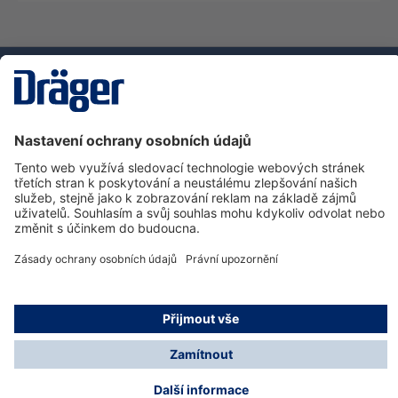
Technika
pro život
Zákaznická infolinka
O společnosti Dräger
Informace
© Dräger Safety s.r.o., 2025
* Všechny ceny bez DPH plus náklady na dopravu a
možné poplatky za doručení, pokud není uvedeno jinak.