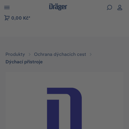
p to B2B platform navigation
0,00 Kč*
Produkty
Ochrana dýchacích cest
Dýchací přístroje
Přeskočit galerii obrázků