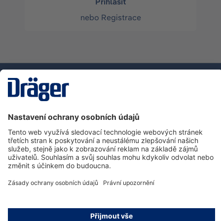
Přihlásit
nebo
Registrace
Technika
pro život
Zákaznická infolinka
O společnosti Dräger
Informace