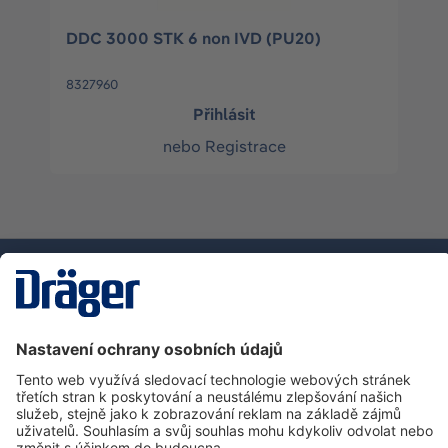
DDC 3000 STK 6 non IVD (PU20)
8327960
Přihlásit
nebo
Registrace
Technika
pro život
Zákaznická infolinka
O společnosti Dräger
Informace