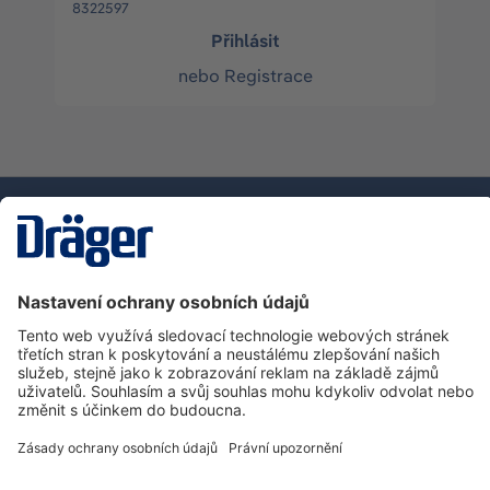
8322597
Přihlásit
nebo
Registrace
Technika
pro život
Zákaznická infolinka
O společnosti Dräger
Informace