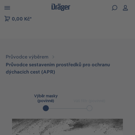
p to B2B platform navigation
0,00 Kč*
Průvodce výběrem
Průvodce sestavením prostředků pro ochranu
dýchacích cest (APR)
Výběr masky
(povinné)
Váš filtr (povinné)