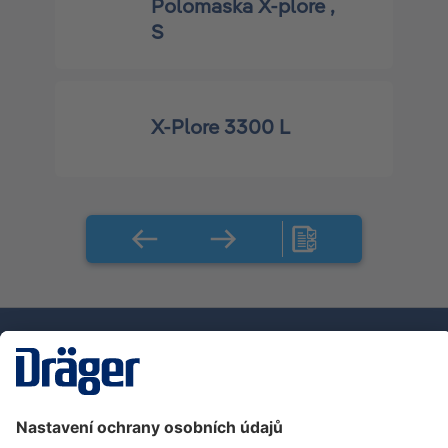
Polomaska X-plore ,
S
X-Plore 3300 L
Technika
pro život
Zákaznická infolinka