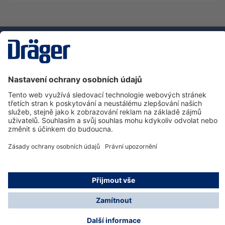
Technika
pro život
Zákaznická infolinka
O společnosti Dräger
Informace
© Dräger Safety s.r.o., 2025
* Všechny ceny bez DPH plus náklady na dopravu a
možné poplatky za doručení, pokud není uvedeno jinak.