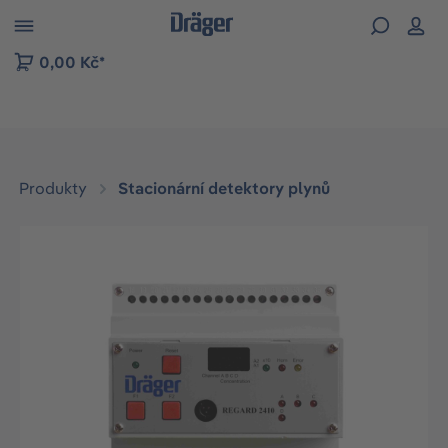
p to B2B platform navigation
0,00 Kč*
Produkty
Stacionární detektory plynů
Přeskočit galerii obrázků