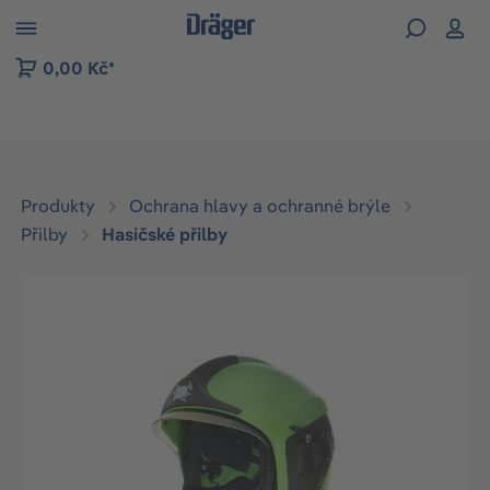
p to B2B platform navigation
0,00 Kč*
Produkty
Ochrana hlavy a ochranné brýle
Přilby
Hasičské přilby
Přeskočit galerii obrázků