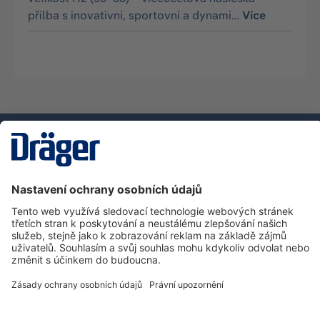
přilba s inovativní, sportovní a dynami…
Více
Technika
pro život
Zákaznická infolinka
O společnosti Dräger
Informace