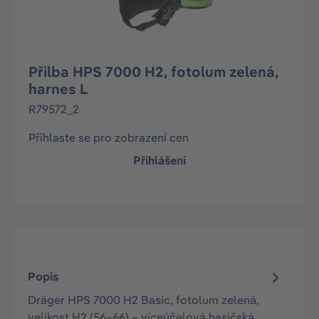
Přilba HPS 7000 H2, fotolum zelená,
harnes L
R79572_2
Přihlaste se pro zobrazení cen
Přihlášení
Popis
Dräger HPS 7000 H2 Basic, fotolum zelená,
velikost H2 (56–66) – víceúčelová hasičská