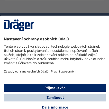
Technika
pro život
Zákaznická infolinka
O společnosti Dräger
Informace
© Dräger Safety s.r.o., 2025
* Všechny ceny bez DPH plus náklady na dopravu a
možné poplatky za doručení, pokud není uvedeno jinak.