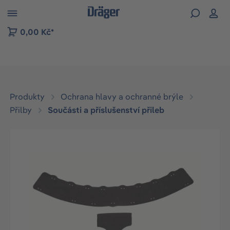
p to B2B platform navigation
0,00 Kč*
Produkty
Ochrana hlavy a ochranné brýle
Přilby
Součásti a příslušenství přileb
Přeskočit galerii obrázků