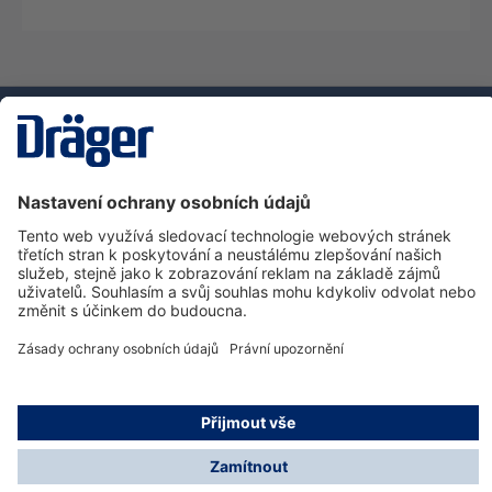
Technika
pro život
Zákaznická infolinka
O společnosti Dräger
Informace
© Dräger Safety s.r.o., 2025
* Všechny ceny bez DPH plus náklady na dopravu a