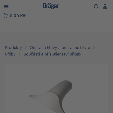
p to B2B platform navigation
0,00 Kč*
Produkty
Ochrana hlavy a ochranné brýle
Přilby
Součásti a příslušenství přileb
Přeskočit galerii obrázků