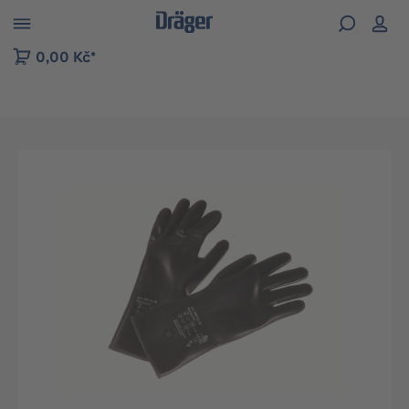
p to B2B platform navigation
0,00 Kč*
Přeskočit galerii obrázků