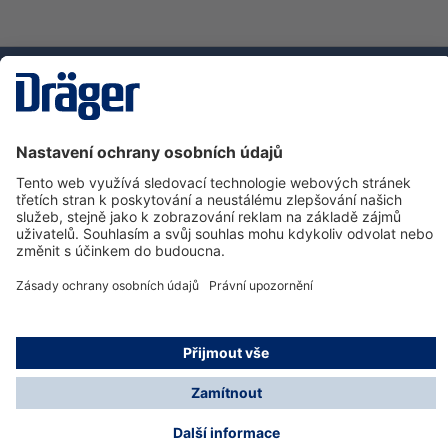
Technika
pro život
Zákaznická infolinka
O společnosti Dräger
Informace
© Dräger Safety s.r.o., 2025
* Všechny ceny bez DPH plus náklady na dopravu a
možné poplatky za doručení, pokud není uvedeno jinak.