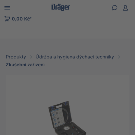
p to B2B platform navigation
0,00 Kč*
Produkty
Údržba a hygiena dýchací techniky
Zkušební zařízení
Přeskočit galerii obrázků