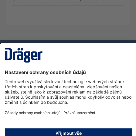
Technika
pro život
Zákaznická infolinka
O společnosti Dräger
Informace