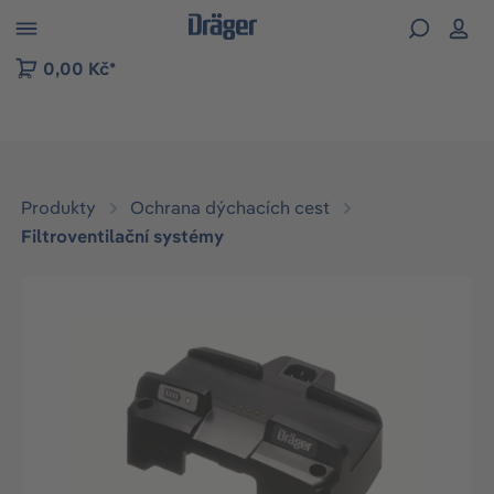
p to B2B platform navigation
0,00 Kč*
Produkty
Ochrana dýchacích cest
Filtroventilační systémy
Přeskočit galerii obrázků