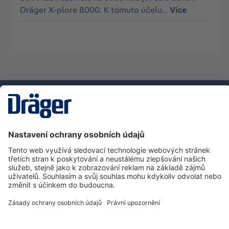
Dräger X-plore 8000. K tomuto účelu…
Více
Technika
pro život
Zákaznická infolinka
O společnosti Dräger
Informace