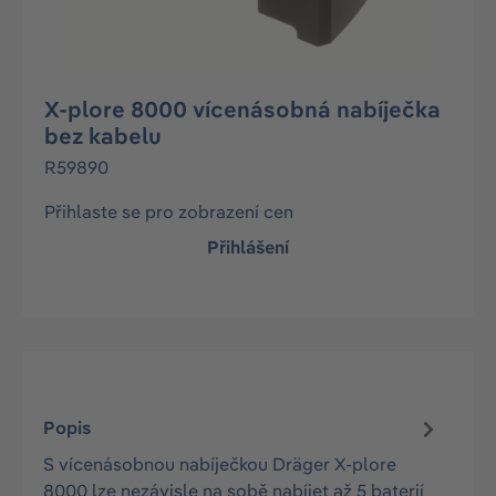
X-plore 8000 vícenásobná nabíječka
bez kabelu
R59890
Přihlaste se pro zobrazení cen
Přihlášení
Popis
S vícenásobnou nabíječkou Dräger X-plore
8000 lze nezávisle na sobě nabíjet až 5 baterií