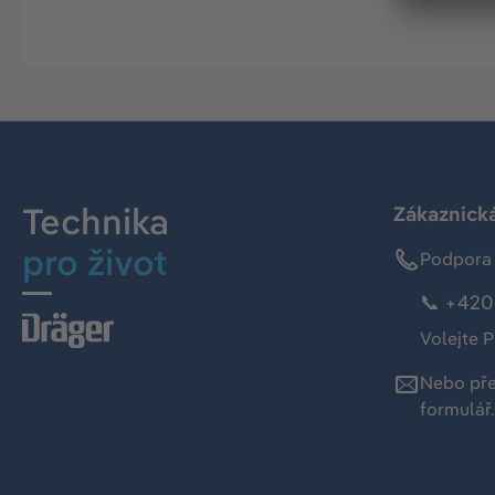
Technika
Zákaznická
pro život
Podpora 
📞 +420 
Volejte P
Nebo př
formulář
.