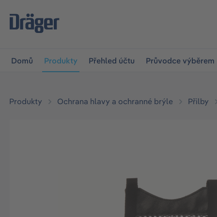
očit na hlavní navigaci
Skip to B2B platform navigation
Domů
Produkty
Přehled účtu
Průvodce výběrem
Produkty
Ochrana hlavy a ochranné brýle
Přilby
Přeskočit galerii obrázků