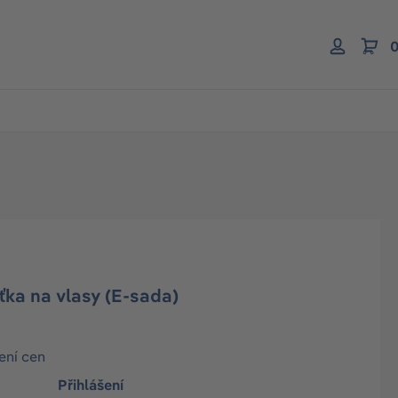
0
ka na vlasy (E-sada)
ení cen
Přihlášení