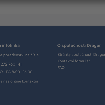
 infolinka
O společnosti Dräger
Stránky společnosti Dräge
a poradenství na čísle:
Kontaktní formulář
272 760 141
FAQ
O - PÁ 8:00 - 16:00
es náš
online kontaktní