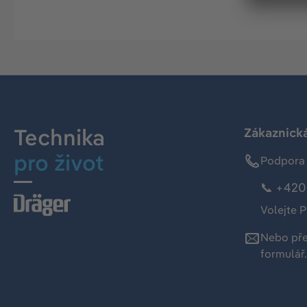
Technika
Zákaznická
pro život
Podpora 
📞 +420 
Volejte P
Nebo př
formulář
.