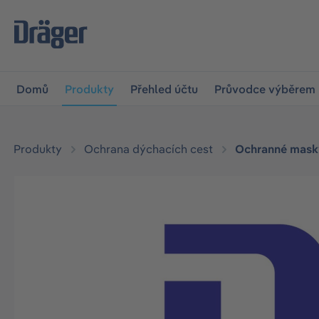
očit na hlavní navigaci
Skip to B2B platform navigation
Domů
Produkty
Přehled účtu
Průvodce výběrem
Produkty
Ochrana dýchacích cest
Ochranné masky
Přeskočit galerii obrázků