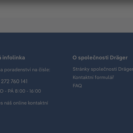
 infolinka
O společnosti Dräger
Stránky společnosti Dräge
a poradenství na čísle:
Kontaktní formulář
272 760 141
FAQ
O - PÁ 8:00 - 16:00
es náš
online kontaktní