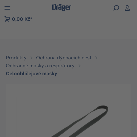
p to B2B platform navigation
0,00 Kč*
Produkty
Ochrana dýchacích cest
Ochranné masky a respirátory
Celoobličejové masky
Přeskočit galerii obrázků