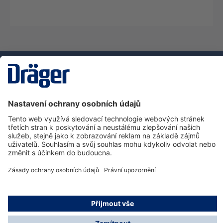
Technika
pro život
Zákaznická infolinka
O společnosti Dräger
Informace
© Dräger Safety s.r.o., 2025