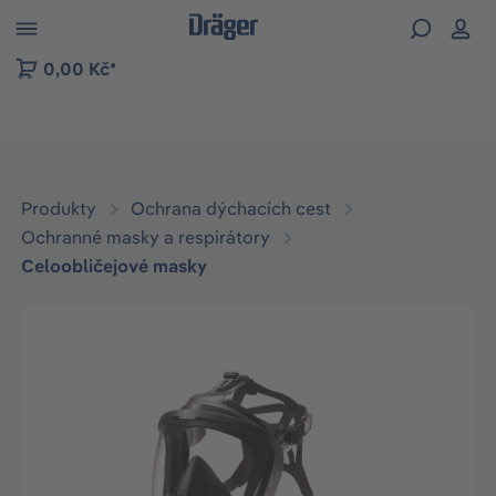
p to B2B platform navigation
0,00 Kč*
Produkty
Ochrana dýchacích cest
Ochranné masky a respirátory
Celoobličejové masky
Přeskočit galerii obrázků