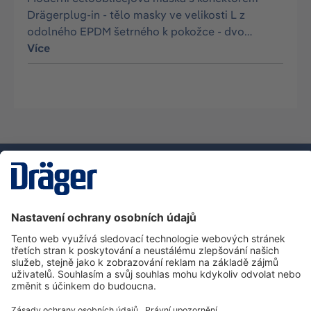
Drägerplug-in - tělo masky ve velikosti L z
odolného EPDM šetrného k pokožce - dvo…
Více
Technika
pro život
Zákaznická infolinka
O společnosti Dräger
Informace