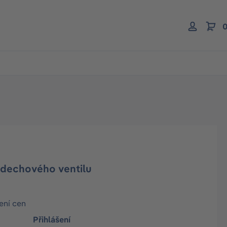
0
ýdechového ventilu
ení cen
Přihlášení