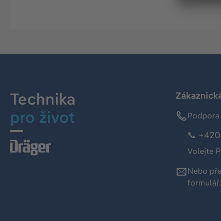
Technika
Zákaznická
pro život
Podpora 
📞 +420 
Volejte P
Nebo př
formulář
.