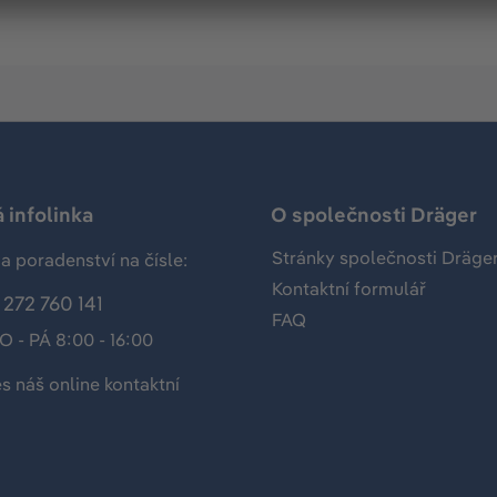
 infolinka
O společnosti Dräger
Stránky společnosti Dräge
a poradenství na čísle:
Kontaktní formulář
272 760 141
FAQ
O - PÁ 8:00 - 16:00
es náš
online kontaktní