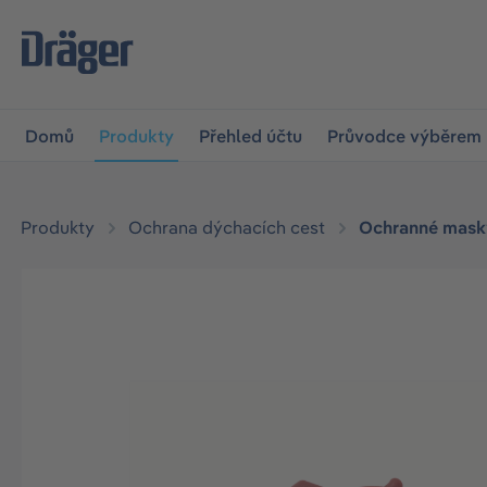
očit na hlavní navigaci
Skip to B2B platform navigation
Domů
Produkty
Přehled účtu
Průvodce výběrem
Produkty
Ochrana dýchacích cest
Ochranné masky
Přeskočit galerii obrázků