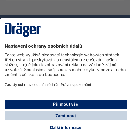
Technika
pro život
Zákaznická infolinka
O společnosti Dräger
Informace
© Dräger Safety s.r.o., 2025
* Všechny ceny bez DPH plus náklady na dopravu a
možné poplatky za doručení, pokud není uvedeno jinak.