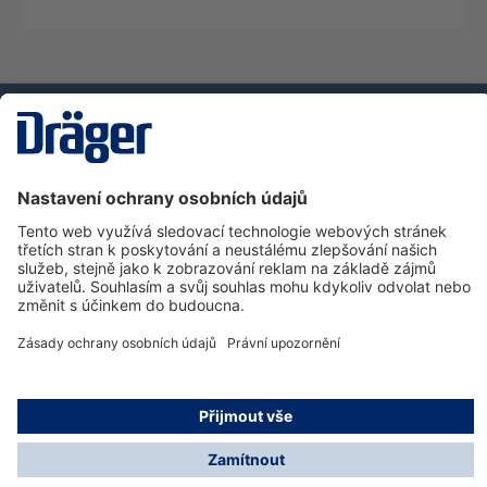
Technika
pro život
Zákaznická infolinka
O společnosti Dräger
Informace
© Dräger Safety s.r.o., 2025
* Všechny ceny bez DPH plus náklady na dopravu a