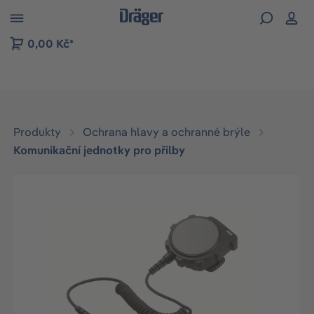
p to B2B platform navigation
0,00 Kč*
Produkty
Ochrana hlavy a ochranné brýle
Komunikační jednotky pro přilby
Přeskočit galerii obrázků