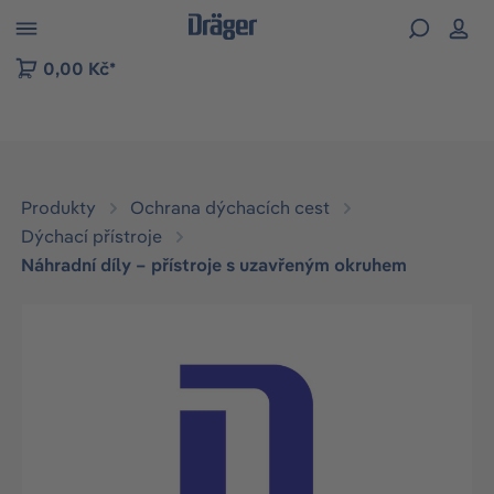
p to B2B platform navigation
0,00 Kč*
Produkty
Ochrana dýchacích cest
Dýchací přístroje
Náhradní díly – přístroje s uzavřeným okruhem
Přeskočit galerii obrázků