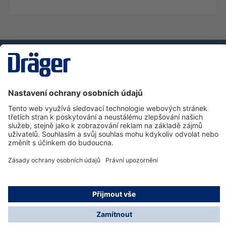
Technika
pro život
Zákaznická infolinka
O společnosti Dräger
Informace
© Dräger Safety s.r.o., 2025
* Všechny ceny bez DPH plus náklady na dopravu a