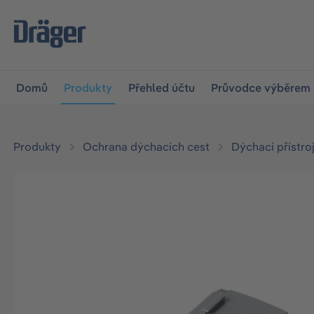
očit na hlavní navigaci
Skip to B2B platform navigation
Domů
Produkty
Přehled účtu
Průvodce výběrem
Produkty
Ochrana dýchacích cest
Dýchací přístro
Přeskočit galerii obrázků