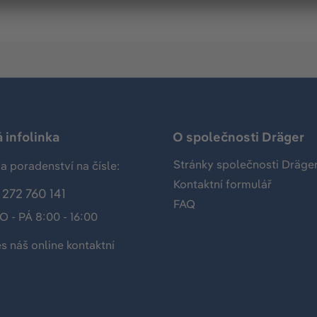
 infolinka
O společnosti Dräger
Stránky společnosti Dräge
a poradenství na čísle:
Kontaktní formulář
272 760 141
FAQ
O - PÁ 8:00 - 16:00
es náš
online kontaktní