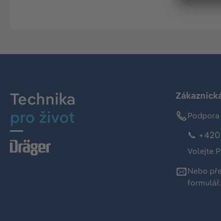
Technika
Zákaznická
pro život
Podpora 
📞 +420 
Volejte P
Nebo př
formulář
.