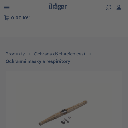
p to B2B platform navigation
0,00 Kč*
Produkty
Ochrana dýchacích cest
Ochranné masky a respirátory
Přeskočit galerii obrázků