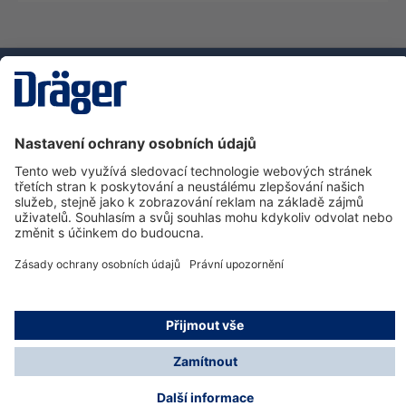
Technika
pro život
Zákaznická infolinka
O společnosti Dräger
Informace
© Dräger Safety s.r.o., 2025
* Všechny ceny bez DPH plus náklady na dopravu a
možné poplatky za doručení, pokud není uvedeno jinak.