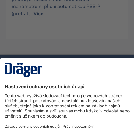
manometrem, plicní automatikou PSS-P
(přetlak…
Více
Technika
pro život
Zákaznická infolinka
O společnosti Dräger
Informace