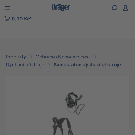
p to B2B platform navigation
0,00 Kč*
Produkty
Ochrana dýchacích cest
Dýchací přístroje
Samostatné dýchací přístroje
Přeskočit galerii obrázků