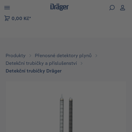
p to B2B platform navigation
0,00 Kč*
Produkty
Přenosné detektory plynů
Detekční trubičky a příslušenství
Detekční trubičky Dräger
Přeskočit galerii obrázků