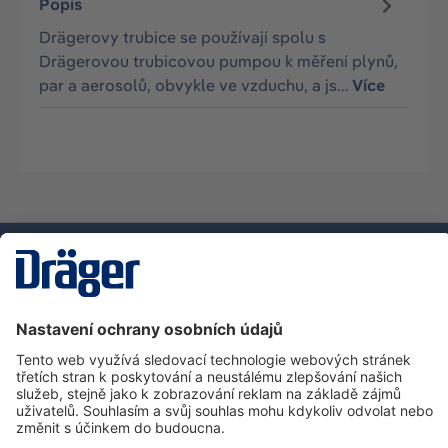
Popis
Drägerovy trubice se používají spolu s
Drägerovou trubicovou pumpou k měření plynů,
par a aerosolů, obvykle ve vzduchu, a js…
Více
Technika
pro život
Zákaznická infolinka
O společnosti Dräger
Informace