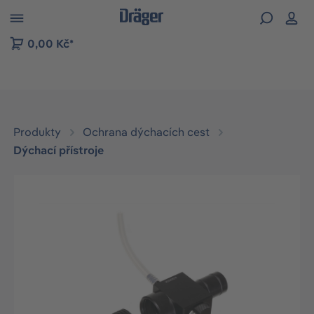
p to B2B platform navigation
0,00 Kč*
Produkty
Ochrana dýchacích cest
Dýchací přístroje
Přeskočit galerii obrázků