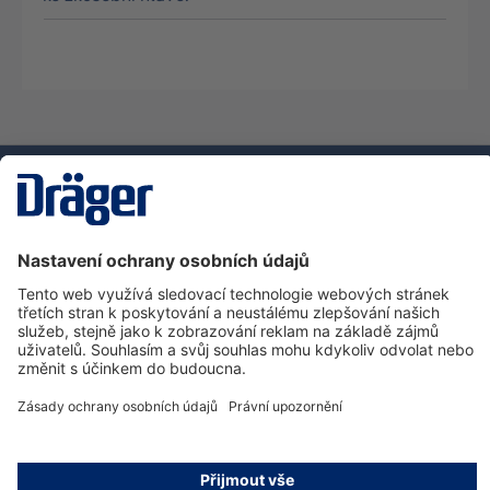
Technika
pro život
Zákaznická infolinka
O společnosti Dräger
Informace