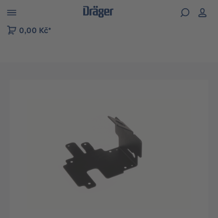
p to B2B platform navigation
0,00 Kč*
Přeskočit galerii obrázků