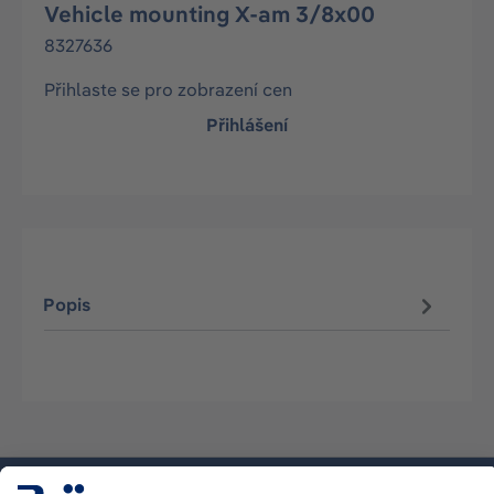
Vehicle mounting X-am 3/8x00
8327636
Přihlaste se pro zobrazení cen
Přihlášení
Popis