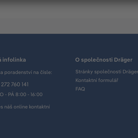
 infolinka
O společnosti Dräger
Stránky společnosti Dräge
a poradenství na čísle:
Kontaktní formulář
272 760 141
FAQ
O - PÁ 8:00 - 16:00
es náš
online kontaktní