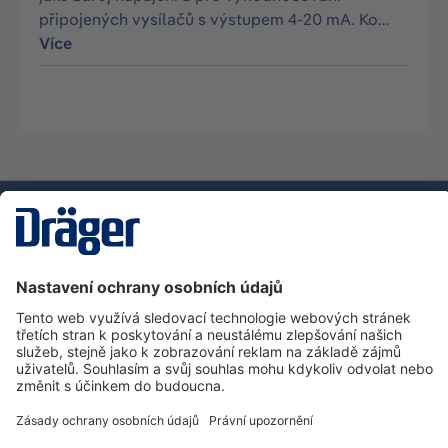
připojených vysílačů s výstupem 4-20 mA. Ko…
Více
Technika
pro život
Zákaznická infolinka
O společnosti Dräger
Informace