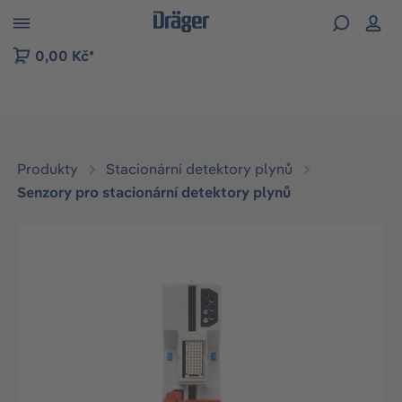
p to B2B platform navigation
0,00 Kč*
Produkty
Stacionární detektory plynů
Senzory pro stacionární detektory plynů
Přeskočit galerii obrázků