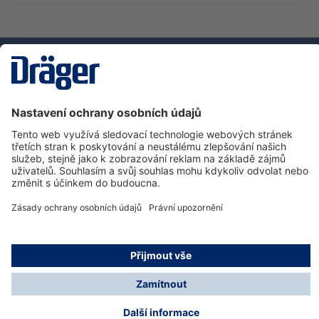
Technika
pro život
Zákaznická infolinka
O společnosti Dräger
Informace
© Dräger Safety s.r.o., 2025
* Všechny ceny bez DPH plus náklady na dopravu a
možné poplatky za doručení, pokud není uvedeno jinak.