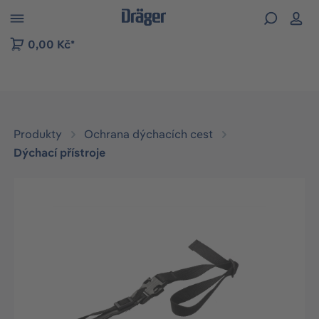
p to B2B platform navigation
0,00 Kč*
Produkty
Ochrana dýchacích cest
Dýchací přístroje
Přeskočit galerii obrázků