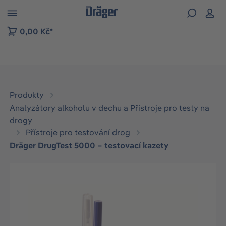
p to B2B platform navigation
0,00 Kč*
Produkty
Analyzátory alkoholu v dechu a Přístroje pro testy na
drogy
Přístroje pro testování drog
Dräger DrugTest 5000 – testovací kazety
Přeskočit galerii obrázků