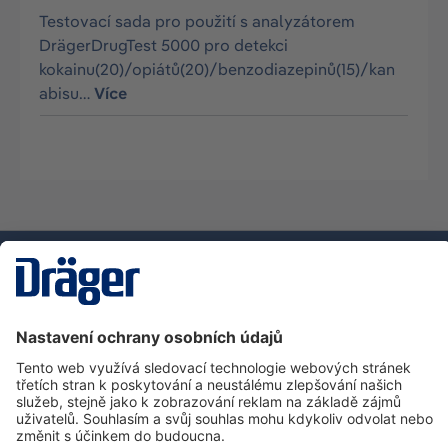
Testovací sada pro použití s analyzátorem
DrägerDrugTest 5000 pro detekci
kokainu(20)/opiátů(20)/benzodiazepinů(15)/kan
abisu…
Více
Technika
pro život
Zákaznická infolinka
O společnosti Dräger
Informace